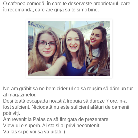
O cafenea comodă, în care te deservește proprietarul, care
îți recomandă, care are grijă să te simți bine.
Ne-am grăbit să ne bem cider-ul ca să reușim să dăm un tur
al magazinelor.
Deși toată escapada noastră trebuia să dureze 7 ore, n-a
fost sufcient. Niciodată nu este suficient alături de oamenii
potriviți.
Am revenit la Palas ca să fim gata de prezentare.
View-ul e superb. Ai sta și ai privi necontenit.
Vă las și pe voi să vă uitați ;)