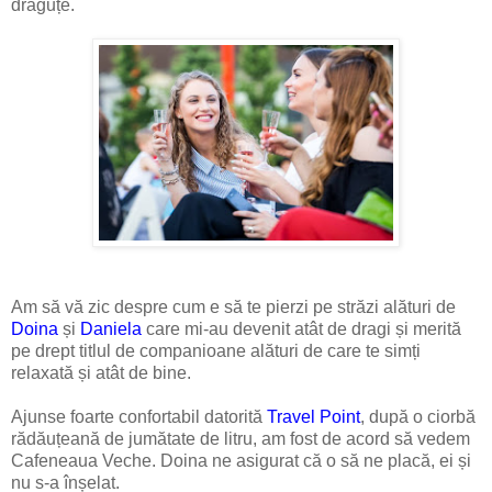
drăguțe.
Am să vă zic despre cum e să te pierzi pe străzi alături de
Doina
și
Daniela
care mi-au devenit atât de dragi și merită
pe drept titlul de companioane alături de care te simți
relaxată și atât de bine.
Ajunse foarte confortabil datorită
Travel Point
, după o ciorbă
rădăuțeană de jumătate de litru, am fost de acord să vedem
Cafeneaua Veche. Doina ne asigurat că o să ne placă, ei și
nu s-a înșelat.