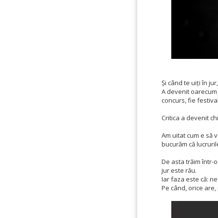
Și când te uiți în j
A devenit oarecum c
concurs, fie festiva
Critica a devenit c
Am uitat cum e să 
bucurăm că lucruril
De asta trăim într-
jur este rău.
Iar faza este că: ne
Pe când, orice are,