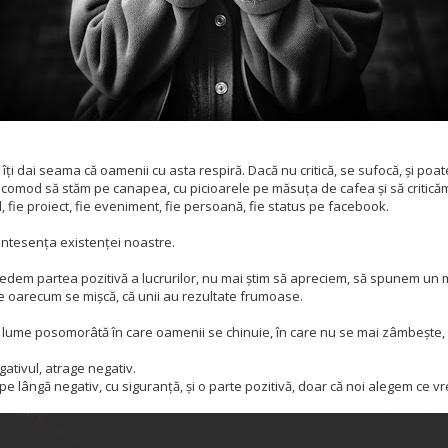
ur, îți dai seama că oamenii cu asta respiră. Dacă nu critică, se sufocă, și poa
omod să stăm pe canapea, cu picioarele pe măsuța de cafea și să criticăm to
l, fie proiect, fie eveniment, fie persoană, fie status pe facebook.
hintesența existenței noastre.
vedem partea pozitivă a lucrurilor, nu mai știm să apreciem, să spunem un
e oarecum se mișcă, că unii au rezultate frumoase.
o lume posomorâtă în care oamenii se chinuie, în care nu se mai zâmbește, p
gativul, atrage negativ.
 pe lângă negativ, cu siguranță, și o parte pozitivă, doar că noi alegem ce 