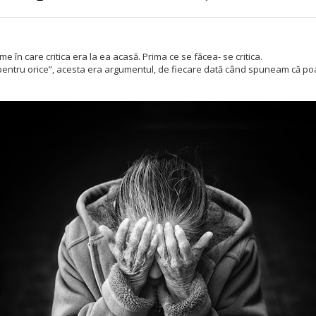
me în care critica era la ea acasă. Prima ce se făcea- se critica.
ă pentru orice”, acesta era argumentul, de fiecare dată când spuneam că poa