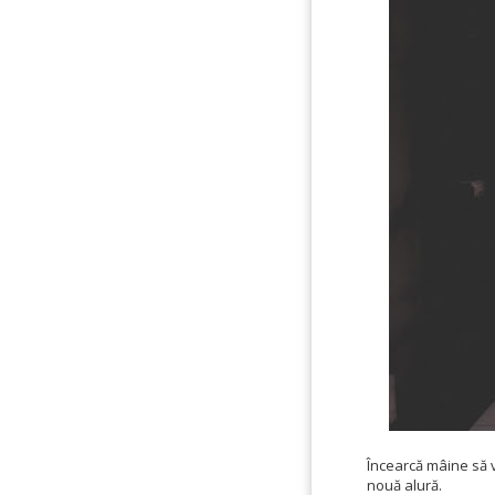
Încearcă mâine să ve
nouă alură.