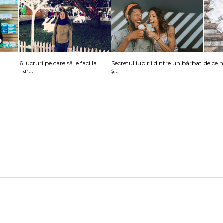
6 lucruri pe care să le faci la
Secretul iubirii dintre un bărbat
de ce 
Târ...
ș...