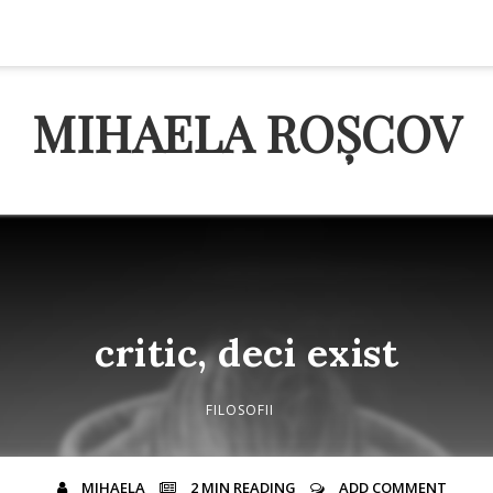
MIHAELA ROȘCOV
critic, deci exist
FILOSOFII
MIHAELA
2 MIN
READING
ADD COMMENT