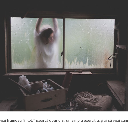
zi frumosul în tot, încearcă doar o zi, un simplu exercițiu, și ai să vezi cum