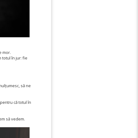
te mor.
tul în jur: fie
 mulțumesc, să ne
entru că totul în
vrem să vedem.