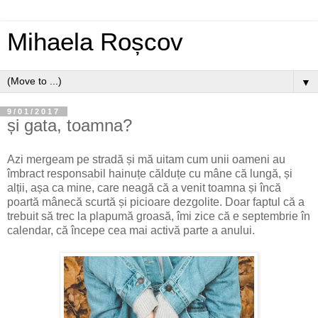
Mihaela Roșcov
▼
9/01/2017
și gata, toamna?
Azi mergeam pe stradă și mă uitam cum unii oameni au
îmbract responsabil hainuțe călduțe cu mâne că lungă, și
alții, așa ca mine, care neagă că a venit toamna și încă
poartă mânecă scurtă și picioare dezgolite. Doar faptul că a
trebuit să trec la plapumă groasă, îmi zice că e septembrie în
calendar, că începe cea mai activă parte a anului.