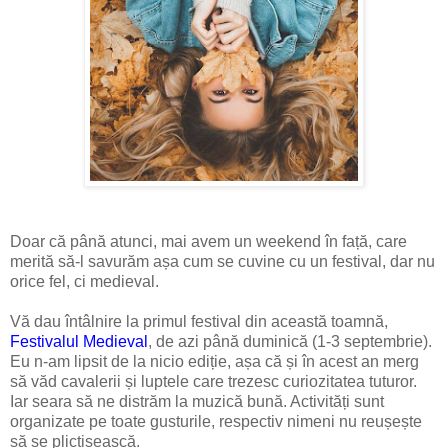
Doar că până atunci, mai avem un weekend în față, care
merită să-l savurăm așa cum se cuvine cu un festival, dar nu
orice fel, ci medieval.
Vă dau întâlnire la primul festival din această toamnă,
Festivalul Medieval
, de azi până duminică (1-3 septembrie).
Eu n-am lipsit de la nicio ediție, așa că și în acest an merg
să văd cavalerii și luptele care trezesc curiozitatea tuturor.
Iar seara să ne distrăm la muzică bună. Activități sunt
organizate pe toate gusturile, respectiv nimeni nu reușește
să se plictisească.