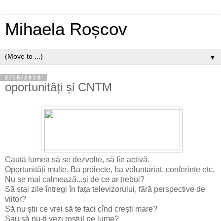
Mihaela Roșcov
▼
2/18/2010
oportunități și CNTM
Caută lumea să se dezvolte, să fie activă.
Oportunități multe. Ba proiecte, ba voluntariat, conferințe etc.
Nu se mai calmează...și de ce ar trebui?
Să stai zile întregi în fața televizorului, fără perspective de
viitor?
Să nu știi ce vrei să te faci cînd crești mare?
Sau să nu-ți vezi rostul pe lume?