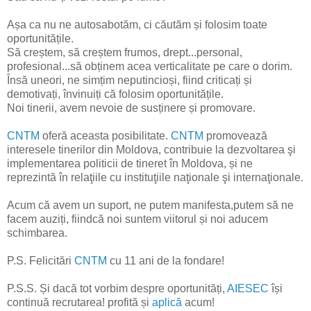
Așa ca nu ne autosabotăm, ci căutăm și folosim toate
oportunitățile.
Să creștem, să creștem frumos, drept...personal,
profesional...să obținem acea verticalitate pe care o dorim.
Însă uneori, ne simțim neputincioși, fiind criticați și
demotivați, învinuiți că folosim oportunitățile.
Noi tinerii, avem nevoie de susținere și promovare.
CNTM
oferă aceasta posibilitate.
CNTM
promovează
interesele tinerilor din Moldova, contribuie la dezvoltarea şi
implementarea politicii de tineret în Moldova, și ne
reprezintă în relaţiile cu instituţiile naţionale şi internaţionale.
Acum că avem un suport, ne putem manifesta,putem să ne
facem auziți, fiindcă noi suntem viitorul și noi aducem
schimbarea.
P.S. Felicitări
CNTM
cu 11 ani de la fondare!
P.S.S. Și dacă tot vorbim despre oportunități,
AIESEC
își
continuă recrutarea! profită și
aplică
acum!