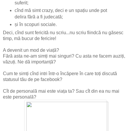
suferit;
cînd mă simt crazy, deci e un spațiu unde pot
delira fără a fi judecată;
și în scopuri sociale.
Deci, cînd sunt fericită nu scriu...nu scriu fiindcă nu găsesc
timp, mă bucur de fericire!
A devenit un mod de viață?
Fără asta ne-am simți mai singuri? Cu asta ne facem auziți,
văzuți. Ne dă importanță?
Cum te simți cînd intri într-o încăpere în care toți discută
statusul tău de pe facebook?
Cît de personală mai este viața ta? Sau cît din ea nu mai
este personală?