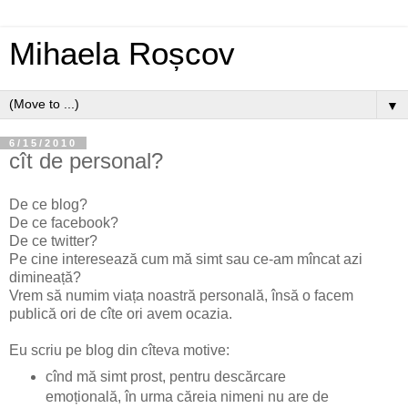
Mihaela Roșcov
▼
6/15/2010
cît de personal?
De ce blog?
De ce facebook?
De ce twitter?
Pe cine interesează cum mă simt sau ce-am mîncat azi
dimineață?
Vrem să numim viața noastră personală, însă o facem
publică ori de cîte ori avem ocazia.
Eu scriu pe blog din cîteva motive:
cînd mă simt prost, pentru descărcare
emoțională, în urma căreia nimeni nu are de