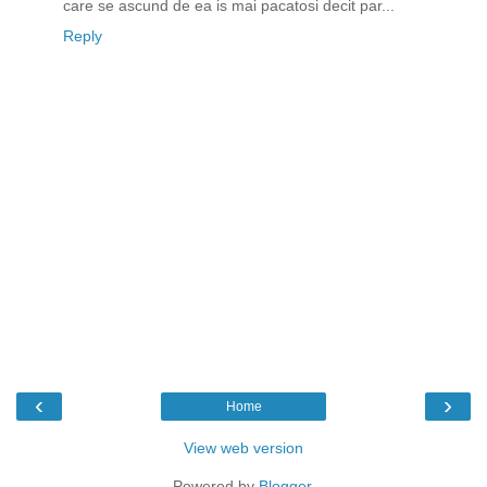
care se ascund de ea is mai pacatosi decit par...
Reply
‹
›
Home
View web version
Powered by
Blogger
.