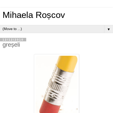
Mihaela Roșcov
▼
12/12/2010
greșeli