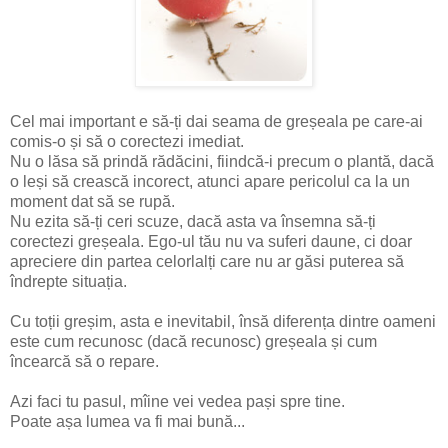
Cel mai important e să-ți dai seama de greșeala pe care-ai
comis-o și să o corectezi imediat.
Nu o lăsa să prindă rădăcini, fiindcă-i precum o plantă, dacă
o leși să crească incorect, atunci apare pericolul ca la un
moment dat să se rupă.
Nu ezita să-ți ceri scuze, dacă asta va însemna să-ți
corectezi greșeala. Ego-ul tău nu va suferi daune, ci doar
apreciere din partea celorlalți care nu ar găsi puterea să
îndrepte situația.
Cu toții greșim, asta e inevitabil, însă diferența dintre oameni
este cum recunosc (dacă recunosc) greșeala și cum
încearcă să o repare.
Azi faci tu pasul, mîine vei vedea pași spre tine.
Poate așa lumea va fi mai bună...