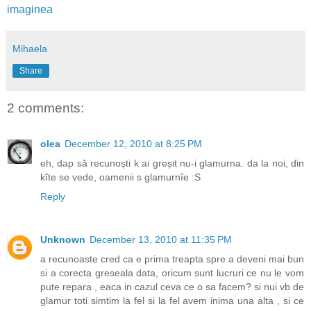
imaginea
Mihaela
Share
2 comments:
olea
December 12, 2010 at 8:25 PM
eh, dap să recunoști k ai greșit nu-i glamurna. da la noi, din
kîte se vede, oamenii s glamurnîe :S
Reply
Unknown
December 13, 2010 at 11:35 PM
a recunoaste cred ca e prima treapta spre a deveni mai bun
si a corecta greseala data, oricum sunt lucruri ce nu le vom
pute repara , eaca in cazul ceva ce o sa facem? si nui vb de
glamur toti simtim la fel si la fel avem inima una alta , si ce