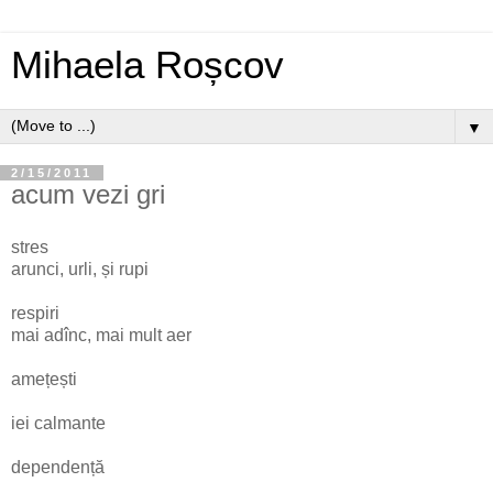
Mihaela Roșcov
▼
2/15/2011
acum vezi gri
stres
arunci, urli, și rupi
respiri
mai adînc, mai mult aer
amețești
iei calmante
dependență