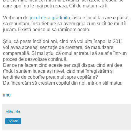
care apoi nu le mai poți repara. Cît de matur n-ai fi.
Vorbeam de
jocul de-a grădinița
, ăsta e jocul la care e păcat
să renunțăm, însă trebuie să avem grijă cum și cît de mult îl
jucăm. Există pericolul să rămînem acolo.
Știu, că peste încă doi ani, cînd mă voi uita înapoi la 2011
voi avea aceeași senzație de creștere, de maturizare
comparabilă. Și mai știu, că omul ar trebui să se afle într-un
proces de dezvoltare continuă.
Dar ce ne facem cînd aceste senzații dispar, cînd ani dea
rîndul suntem la același nivel, cînd mai înregistrăm și
tendințe de coborîre prea mult spre copilărie?
Da, încercăm să creștem copilul din noi, într-un stil matur.
img
Mihaela
Share