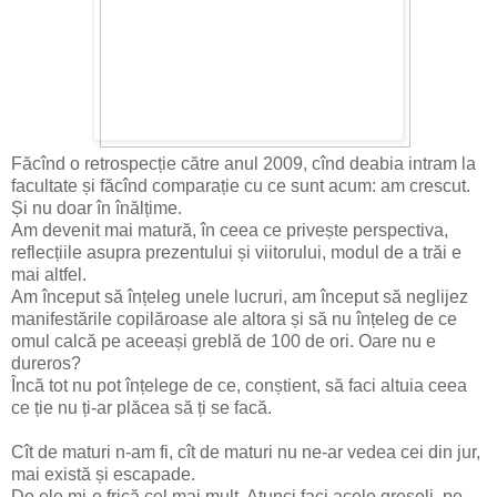
Făcînd o retrospecție către anul 2009, cînd deabia intram la
facultate și făcînd comparație cu ce sunt acum: am crescut.
Și nu doar în înălțime.
Am devenit mai matură, în ceea ce privește perspectiva,
reflecțiile asupra prezentului și viitorului, modul de a trăi e
mai altfel.
Am început să înțeleg unele lucruri, am început să neglijez
manifestările copilăroase ale altora și să nu înțeleg de ce
omul calcă pe aceeași greblă de 100 de ori. Oare nu e
dureros?
Încă tot nu pot înțelege de ce, conștient, să faci altuia ceea
ce ție nu ți-ar plăcea să ți se facă.
Cît de maturi n-am fi, cît de maturi nu ne-ar vedea cei din jur,
mai există și escapade.
De ele mi-e frică cel mai mult. Atunci faci acele greșeli, pe