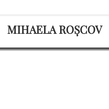
MIHAELA ROȘCOV
cum scoți stresul? kilogra
au menții modul sănătos d
PROMOVARE