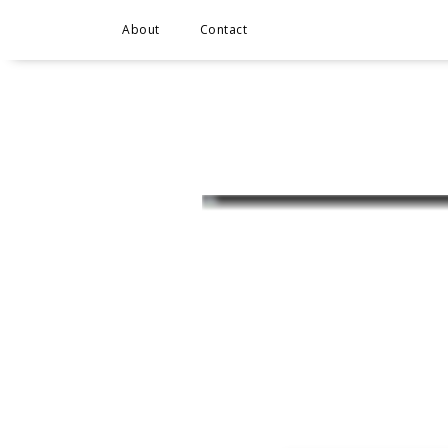
About
Contact
da tu 
plus? s