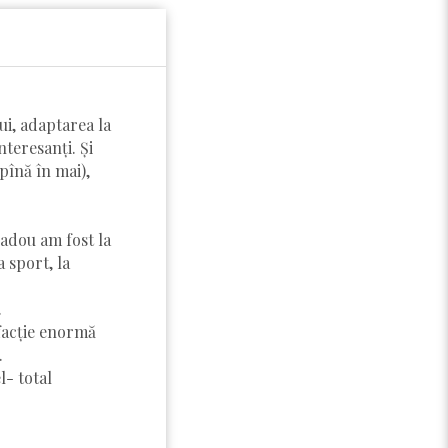
ui, adaptarea la
nteresanți. Și
pînă în mai),
cadou am fost la
a sport, la
.
sfacție enormă
.
l- total