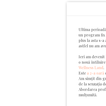
Ultima perioadă
un program fix d
plus la asta s-a
astfel nu am av
Ieri am devenit 
o nouă întîlnire
Wellness Land
.
Este
a 2-a oară
c
Am simțit din gr
de la senzația d
Abordarea profes
mulțumită.