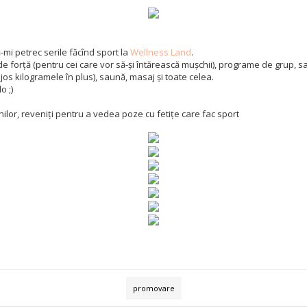
-mi petrec serile făcînd sport la
Wellness Land
.
 de forță (pentru cei care vor să-și întărească mușchii), programe de grup, s
jos kilogramele în plus), saună, masaj și toate celea.
o ;)
ilor, reveniți pentru a vedea poze cu fetițe care fac sport
promovare