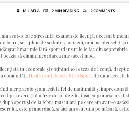
MIHAELA
2 MIN
READING
2 COMMENTS
 am avut-o tare stresantă: examen de licență, decesul bunelul
e lucru, seri pline de ședințe și oameni, unii mai deosebiți și i
 adăugat luna iunie fără sport (dansurile le fac din septembrie 
ut ocazia să elimin încordarea într-acest mod.
licențiată în economie și obținînd 10 la teza de licență, drept 
 a comunității
Health and Beauty BLOGspot
, de data aceasta l
înd merg acolo și am ieșit la fel de mulțumită și impresionată
eu lipsa exercițiului fizic de 20 de zile, însă eu primesc o sati
e după sport și de la febra musculară pe care am avut-o astăzi
orului, este primordială, și aici am avut una pe măsură, astfe