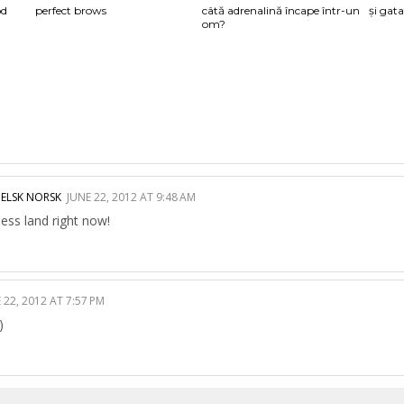
od
perfect brows
câtă adrenalină încape într-un
și gat
om?
GELSK NORSK
JUNE 22, 2012 AT 9:48 AM
ness land right now!
 22, 2012 AT 7:57 PM
)