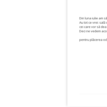
Din luna iulie am să
Au tot ce vrei: sală
cei care vor să dea 
Deci ne vedem acol
pentru plăcerea och