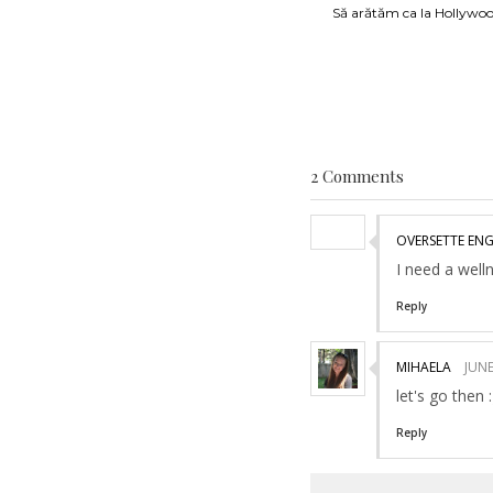
Să arătăm ca la Hollywo
2 Comments
OVERSETTE EN
I need a well
Reply
MIHAELA
JUNE
let's go then :
Reply