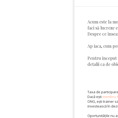
Acum este la mod
faci să lucreze e
Despre ce înseam
Ap iaca, cum poț
Pentru început 
detalii ca de ob
Taxa de participare
Dacă ești
membru A
ONG, ești trainer sa
investească în dez
Oportunitățile nu aș