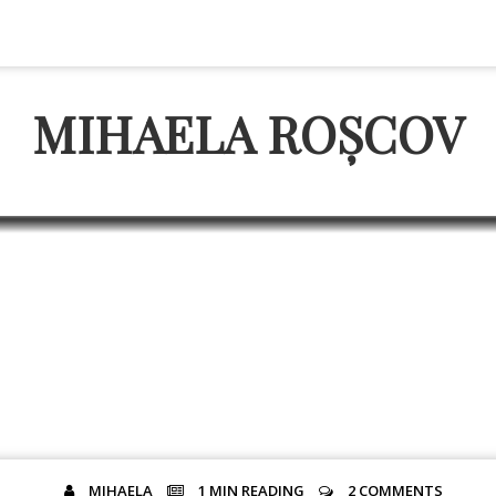
MIHAELA ROȘCOV
tem deveni traineri (form
PROMOVARE
MIHAELA
1 MIN
READING
2 COMMENTS