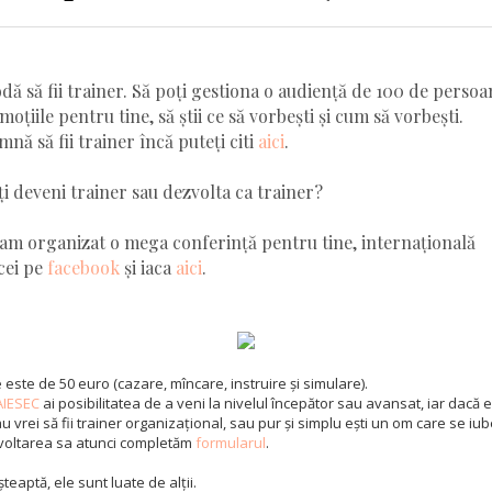
ă să fii trainer. Să poți gestiona o audiență de 100 de persoan
moțiile pentru tine, să știi ce să vorbești și cum să vorbești.
nă să fii trainer încă puteți citi
aici
.
i deveni trainer sau dezvolta ca trainer?
am organizat o mega conferință pentru tine, internațională
icei pe
facebook
și iaca
aici
.
 este de 50 euro (cazare, mîncare, instruire și simulare).
IESEC
ai posibilitatea de a veni la nivelul începător sau avansat, iar dacă e
u vrei să fii trainer organizațional, sau pur și simplu ești un om care se iub
voltarea sa atunci completăm
formularul
.
teaptă, ele sunt luate de alții.