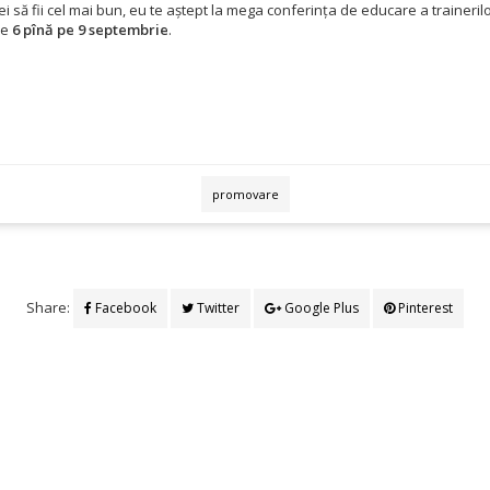
ei să fii cel mai bun, eu te aștept la mega conferința de educare a traineril
pe
6 pînă pe 9 septembrie
.
promovare
Share:
Facebook
Twitter
Google Plus
Pinterest