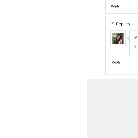
Reply
Replies
M
și
Reply