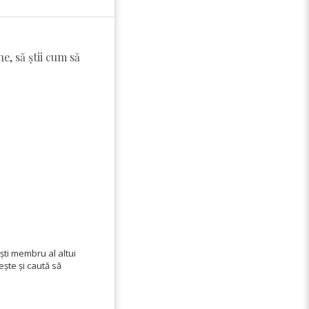
e, să știi cum să
ști membru al altui
ește și caută să