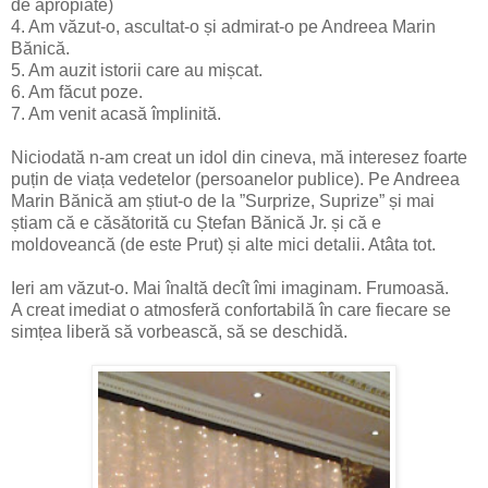
de apropiate)
4. Am văzut-o, ascultat-o și admirat-o pe Andreea Marin
Bănică.
5. Am auzit istorii care au mișcat.
6. Am făcut poze.
7. Am venit acasă împlinită.
Niciodată n-am creat un idol din cineva, mă interesez foarte
puțin de viața vedetelor (persoanelor publice). Pe Andreea
Marin Bănică am știut-o de la ”Surprize, Suprize” și mai
știam că e căsătorită cu Ștefan Bănică Jr. și că e
moldoveancă (de este Prut) și alte mici detalii. Atâta tot.
Ieri am văzut-o. Mai înaltă decît îmi imaginam. Frumoasă.
A creat imediat o atmosferă confortabilă în care fiecare se
simțea liberă să vorbească, să se deschidă.