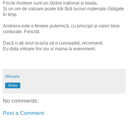
Fricile Andreei sunt un război irațional și boala.
Și un om de valoare poate trăi fără lucruri materiale cîștigate
în timp.
Andreea este o femeie puternică, cu principii și valori bine
conturate. Fericită.
Dacă n-ați avut ocazia să o cunoașteți, recomand.
Eu data viitoare îmi iau și mama la eveniment.
Mihaela
Share
No comments:
Post a Comment