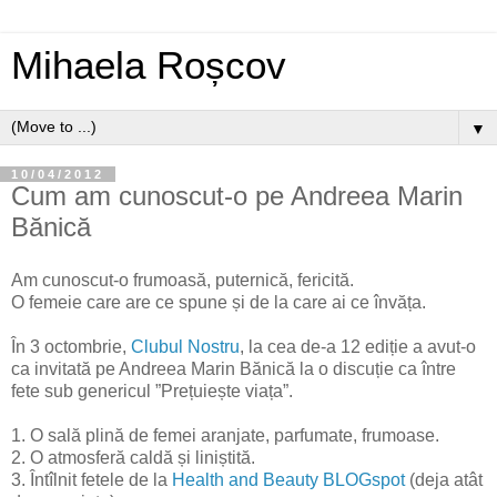
Mihaela Roșcov
▼
10/04/2012
Cum am cunoscut-o pe Andreea Marin
Bănică
Am cunoscut-o frumoasă, puternică, fericită.
O femeie care are ce spune și de la care ai ce învăța.
În 3 octombrie,
Clubul Nostru
, la cea de-a 12 ediție a avut-o
ca invitată pe Andreea Marin Bănică la o discuție ca între
fete sub genericul ”Prețuiește viața”.
1. O sală plină de femei aranjate, parfumate, frumoase.
2. O atmosferă caldă și liniștită.
3. Întîlnit fetele de la
Health and Beauty BLOGspot
(deja atât