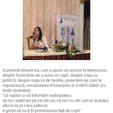
A povestit despre ea, cum a ajuns să lucreze la televiziune,
despre încercările de a avea un copil, despre viața sa
publică, despre viața sa de familie, proiectele pe care le
organizează, escaladarea Kilimanjaro și a oferit sfaturi (cu
toată modestia):
”să luptăm și să înfruntăm nedreptatea;
să nu-i judecăm pe cei din jur, că nici nu știi cum te-ai putea
afla în locul celui judecat;
e greșit să nu-ți ții promisiunea față de copil”