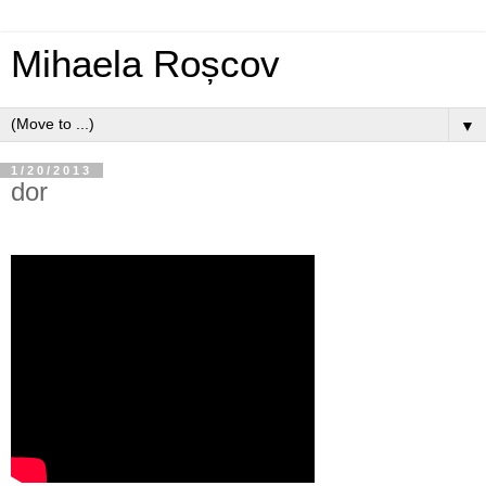
Mihaela Roșcov
▼
1/20/2013
dor