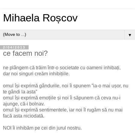
Mihaela Roșcov
▼
2/04/2013
ce facem noi?
ne plângem că trăim într-o societate cu oameni inhibați,
dar noi singuri creăm inhibițiile.
omul își exprimă gândurile, noi îi spunem ”ia-o mai ușor, nu
te gândi la asta”
omul își exprimă emoțiile și noi îi săpunem că ceva nu-i
ajunge, că-i bolnav.
omul își exprimă sentimentele, iar noi îl rugăm să nu mai
facă asta niciodată.
NOI îi inhibăm pe cei din jurul nostru.