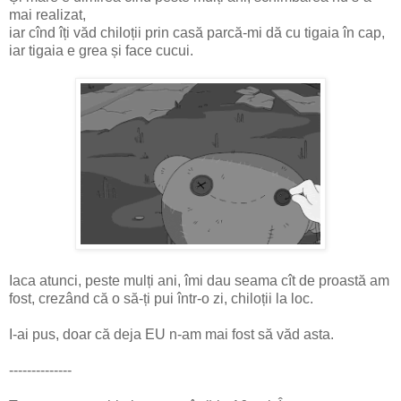
mai realizat,
iar cînd îți văd chiloții prin casă parcă-mi dă cu tigaia în cap,
iar tigaia e grea și face cucui.
Iaca atunci, peste mulți ani, îmi dau seama cît de proastă am
fost, crezând că o să-ți pui într-o zi, chiloții la loc.
I-ai pus, doar că deja EU n-am mai fost să văd asta.
--------------