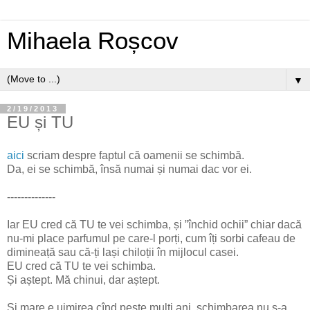
Mihaela Roșcov
▼
2/19/2013
EU și TU
aici
scriam despre faptul că oamenii se schimbă.
Da, ei se schimbă, însă numai și numai dac vor ei.
--------------
Iar EU cred că TU te vei schimba, și ”închid ochii” chiar dacă
nu-mi place parfumul pe care-l porți, cum îți sorbi cafeau de
dimineață sau că-ți lași chiloții în mijlocul casei.
EU cred că TU te vei schimba.
Și aștept. Mă chinui, dar aștept.
Și mare e uimirea cînd peste mulți ani, schimbarea nu s-a