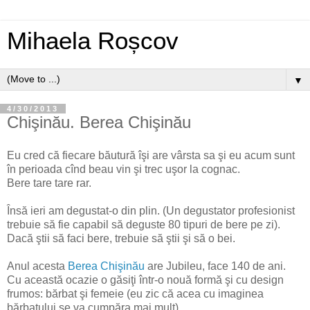
Mihaela Roșcov
▼
4/30/2013
Chişinău. Berea Chişinău
Eu cred că fiecare băutură îşi are vârsta sa şi eu acum sunt
în perioada cînd beau vin şi trec uşor la cognac.
Bere tare tare rar.
Însă ieri am degustat-o din plin. (Un degustator profesionist
trebuie să fie capabil să deguste 80 tipuri de bere pe zi).
Dacă ştii să faci bere, trebuie să ştii şi să o bei.
Anul acesta
Berea Chişinău
are Jubileu, face 140 de ani.
Cu această ocazie o găsiţi într-o nouă formă şi cu design
frumos: bărbat şi femeie (eu zic că acea cu imaginea
bărbatului se va cumpăra mai mult).