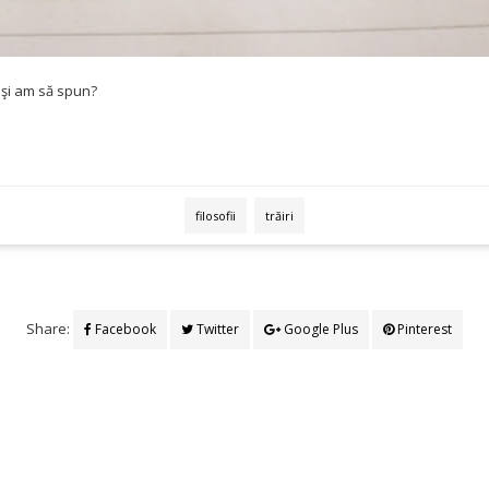
tuşi am să spun?
filosofii
trăiri
Share:
Facebook
Twitter
Google Plus
Pinterest