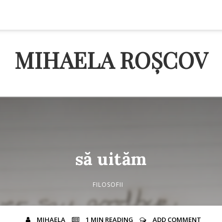
MIHAELA ROȘCOV
să uităm
FILOSOFII
MIHAELA
1 MIN
READING
ADD COMMENT