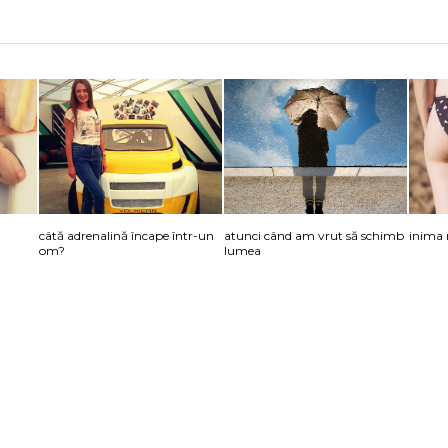
câtă adrenalină încape într-un
atunci când am vrut să schimb
inima 
om?
lumea