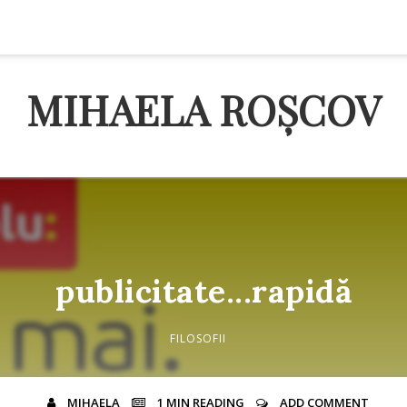
MIHAELA ROȘCOV
publicitate...rapidă
FILOSOFII
MIHAELA
1 MIN
READING
ADD COMMENT