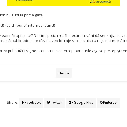
on nu sunt la prima gafă.
ct) rapid. (punct) internet. (punct)
seamnă rapiditate? De cînd potîcnirea în fiecare cuvânt dă senzaţia de vit
ceastă publicitate este că voi avea bruiaje şi ce e scris cu roşu nici nu mă i
rea publicităţii şi ţineţi cont: cum se percep panourile aşa se percep şi servi
filosofii
Share:
Facebook
Twitter
Google Plus
Pinterest