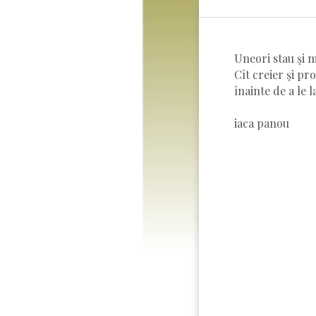
Uneori stau şi m
Cît creier şi pr
înainte de a le l
iaca panou