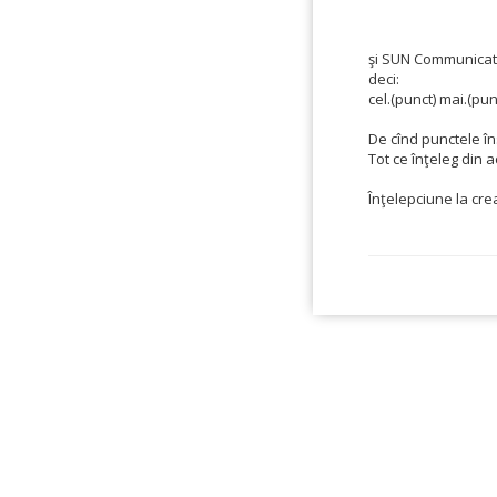
şi SUN Communicati
deci:
cel.(punct) mai.(pun
De cînd punctele în
Tot ce înţeleg din a
Înţelepciune la crea