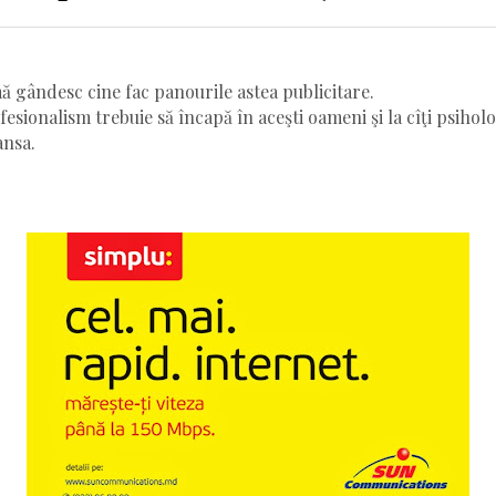
ă gândesc cine fac panourile astea publicitare.
ofesionalism trebuie să încapă în aceşti oameni şi la cîţi psiholo
ansa.