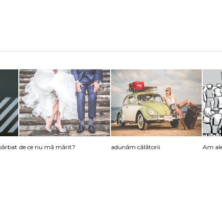
 bărbat
de ce nu mă mărit?
adunăm călătorii
Am aler