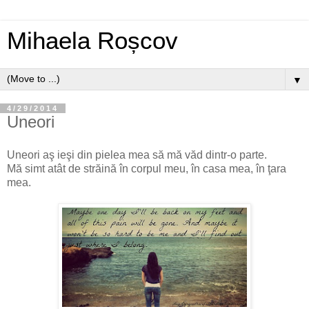
Mihaela Roșcov
▼
4/29/2014
Uneori
Uneori aş ieşi din pielea mea să mă văd dintr-o parte.
Mă simt atât de străină în corpul meu, în casa mea, în ţara
mea.