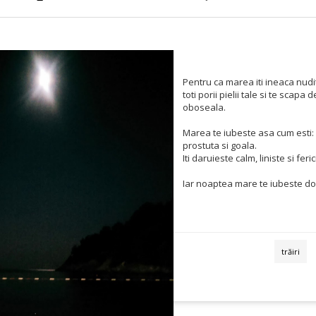
Pentru ca marea iti ineaca nudita
toti porii pielii tale si te scapa d
oboseala.
Marea te iubeste asa cum esti:
prostuta si goala.
Iti daruieste calm, liniste si feric
Iar noaptea mare te iubeste do
trăiri