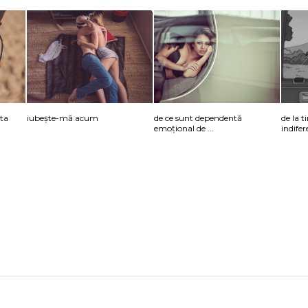
ta
iubește-mă acum
de ce sunt dependentă
de la 
emoțional de ...
indife