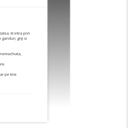
tea. iti intra prin
e ganduri, griji si
 nemachiata,
ire.
ar pe tine