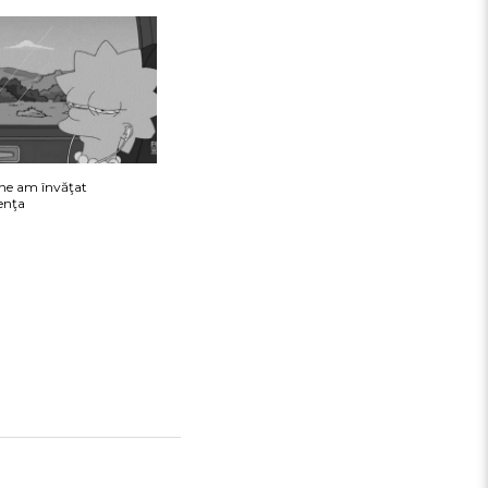
tine am învăţat
renţa