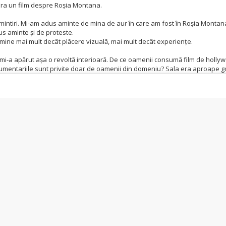
 Era un film despre Roșia Montana.
intiri. Mi-am adus aminte de mina de aur în care am fost în Roșia Montana 
dus aminte și de proteste.
în mine mai mult decât plăcere vizuală, mai mult decât experiențe.
i mi-a apărut așa o revoltă interioară. De ce oamenii consumă film de holly
cumentariile sunt privite doar de oamenii din domeniu? Sala era aproape g