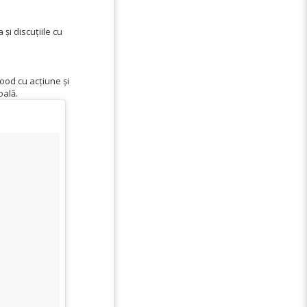
și discuțiile cu
wood cu acțiune și
oală.