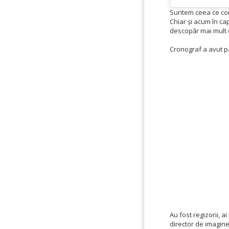
Suntem ceea ce con
Chiar și acum în ca
descopăr mai mult d
Cronograf a avut p
Au fost regizorii, a
director de imagine