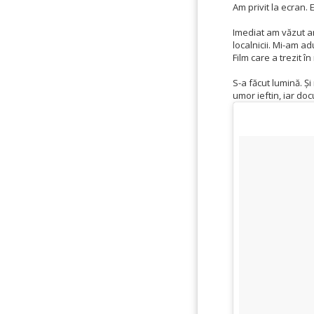
Am privit la ecran.
Imediat am văzut am
localnicii. Mi-am a
Film care a trezit 
S-a făcut lumină. Ș
umor ieftin, iar do