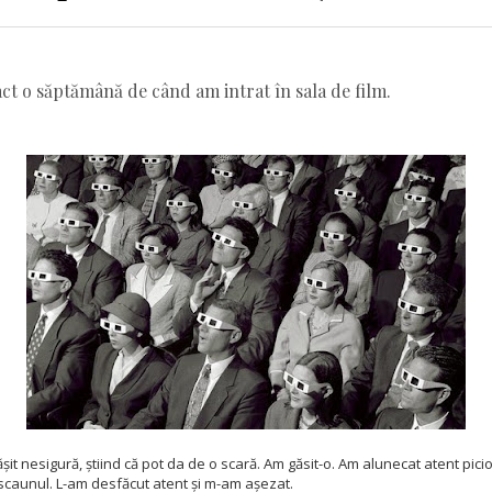
act o săptămână de când am intrat în sala de film.
ășit nesigură, știind că pot da de o scară. Am găsit-o. Am alunecat atent pici
scaunul. L-am desfăcut atent și m-am așezat.