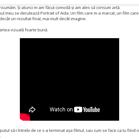
sumăm. Și atunci m-am făcut comodă și am ales să consum artă.
pul meu se derulează Portrait of Aida. Un film care m-a marcat, un film care
ecât un rezultat final, mai mult decât imagine.
artea vizuală foarte bună.
i putut să-i întrebi de ce s-a terminat așa filmul, sau cum se face ca tu fiind o
.