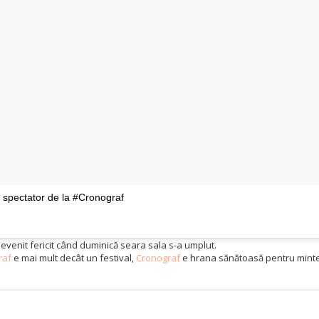
t spectator de la #Cronograf
devenit fericit când duminică seara sala s-a umplut.
raf
e mai mult decât un festival,
Cronograf
e hrana sănătoasă pentru mintea