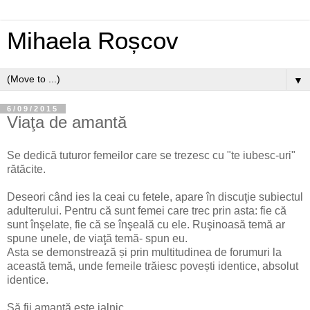
Mihaela Roșcov
▼
6/09/2015
Viaţa de amantă
Se dedică tuturor femeilor care se trezesc cu "te iubesc-uri"
rătăcite.
Deseori când ies la ceai cu fetele, apare în discuţie subiectul
adulterului. Pentru că sunt femei care trec prin asta: fie că
sunt înşelate, fie că se înşeală cu ele. Ruşinoasă temă ar
spune unele, de viaţă temă- spun eu.
Asta se demonstrează și prin multitudinea de forumuri la
această temă, unde femeile trăiesc povești identice, absolut
identice.
Să fii amantă este jalnic.