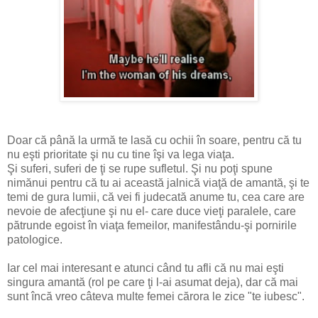
Doar că până la urmă te lasă cu ochii în soare, pentru că tu
nu eşti prioritate şi nu cu tine îşi va lega viaţa.
Şi suferi, suferi de ţi se rupe sufletul. Şi nu poţi spune
nimănui pentru că tu ai această jalnică viaţă de amantă, şi te
temi de gura lumii, că vei fi judecată anume tu, cea care are
nevoie de afecţiune şi nu el- care duce vieţi paralele, care
pătrunde egoist în viaţa femeilor, manifestându-şi pornirile
patologice.
Iar cel mai interesant e atunci când tu afli că nu mai eşti
singura amantă (rol pe care ţi l-ai asumat deja), dar că mai
sunt încă vreo câteva multe femei cărora le zice "te iubesc".