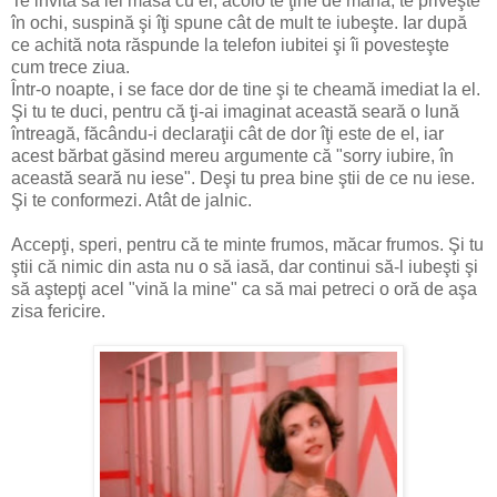
Te invită să iei masa cu el, acolo te ţine de mână, te priveşte
în ochi, suspină şi îţi spune cât de mult te iubeşte. Iar după
ce achită nota răspunde la telefon iubitei şi îi povesteşte
cum trece ziua.
Într-o noapte, i se face dor de tine şi te cheamă imediat la el.
Şi tu te duci, pentru că ţi-ai imaginat această seară o lună
întreagă, făcându-i declaraţii cât de dor îţi este de el, iar
acest bărbat găsind mereu argumente că "sorry iubire, în
această seară nu iese". Deşi tu prea bine ştii de ce nu iese.
Şi te conformezi. Atât de jalnic.
Accepţi, speri, pentru că te minte frumos, măcar frumos. Şi tu
ştii că nimic din asta nu o să iasă, dar continui să-l iubeşti şi
să aştepţi acel "vină la mine" ca să mai petreci o oră de aşa
zisa fericire.