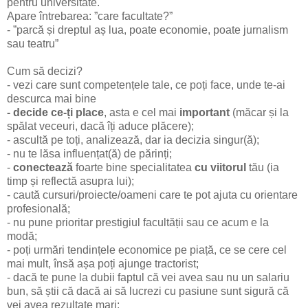
pentru universitate.
Apare întrebarea: ”care facultate?”
- ”parcă și dreptul aș lua, poate economie, poate jurnalism
sau teatru”
Cum să decizi?
- vezi care sunt competențele tale, ce poți face, unde te-ai
descurca mai bine
- decide ce-ți place
, asta e cel mai
important
(măcar și la
spălat veceuri, dacă îți aduce plăcere);
- ascultă pe toți, analizează, dar ia decizia singur(ă);
- nu te lăsa influențat(ă) de părinți;
-
conectează
foarte bine specialitatea
cu viitorul
tău (ia
timp și reflectă asupra lui);
- caută cursuri/proiecte/oameni care te pot ajuta cu orientare
profesională;
- nu pune prioritar prestigiul facultății sau ce acum e la
modă;
- poți urmări tendințele economice pe piață, ce se cere cel
mai mult, însă așa poți ajunge tractorist;
- dacă te pune la dubii faptul că vei avea sau nu un salariu
bun, să știi că dacă ai să lucrezi cu pasiune sunt sigură că
vei avea rezultate mari;