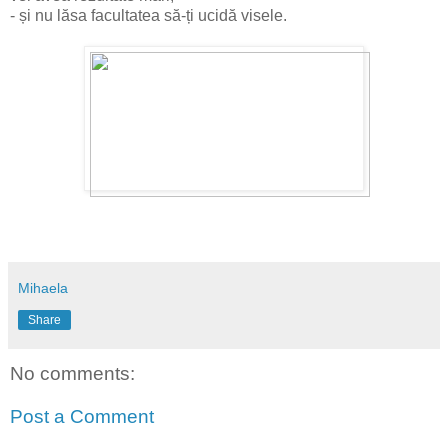
- și nu lăsa facultatea să-ți ucidă visele.
Mihaela
Share
No comments:
Post a Comment