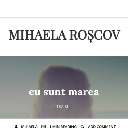
MIHAELA ROȘCOV
eu sunt marea
TRĂIRI
MIHAELA
1 MIN
READING
ADD COMMENT