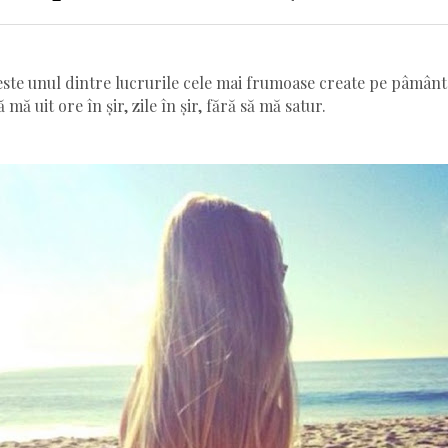
ste unul dintre lucrurile cele mai frumoase create pe pâmânt
 mă uit ore în șir, zile în șir, fără să mă satur.