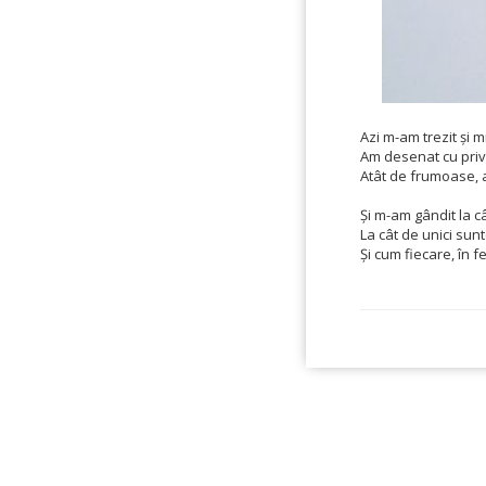
Azi m-am trezit și m
Am desenat cu privi
Atât de frumoase, a
Și m-am gândit la c
La cât de unici sun
Și cum fiecare, în fe