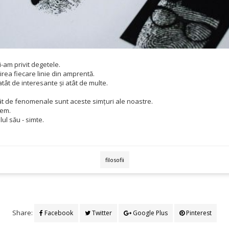
i-am privit degetele.
rea fiecare linie din amprentă.
tât de interesante și atât de multe.
ât de fenomenale sunt aceste simțuri ale noastre.
tem.
lul său - simte.
filosofii
Share:
Facebook
Twitter
Google Plus
Pinterest