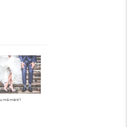
nu mă mărit?