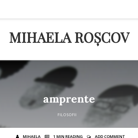
MIHAELA ROȘCOV
amprente
FILOSOFII
MIHAELA
1 MIN
READING
ADD COMMENT