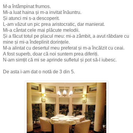
M-a întâmpinat frumos.
Mi-a luat haina și m-a invitat înăuntru.
Și atunci mi s-a descoperit.
L-am văzut un pic prea aristocratic, dar manierat.
Mi-a cântat cele mai plăcute melodii.
Și a făcut totul pe placul meu: mi-a zâmbit, a avut răbdare cu
mine și mi-a îndeplinit dorințele.
M-a alintat cu desertul meu preferat și m-a încălzit cu ceai.
A fost superb, doar că noi suntem prea diferiți.
N-am simțit că mi se aprinde sufletul și pot să-l iubesc.
De asta i-am dat o notă de 3 din 5.