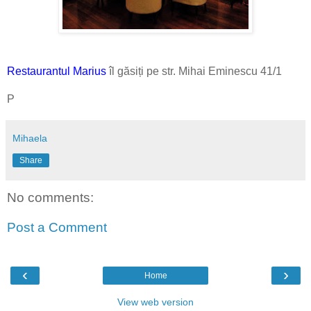
Restaurantul Marius
îl găsiți pe str. Mihai Eminescu 41/1
P
Mihaela
Share
No comments:
Post a Comment
‹
›
Home
View web version