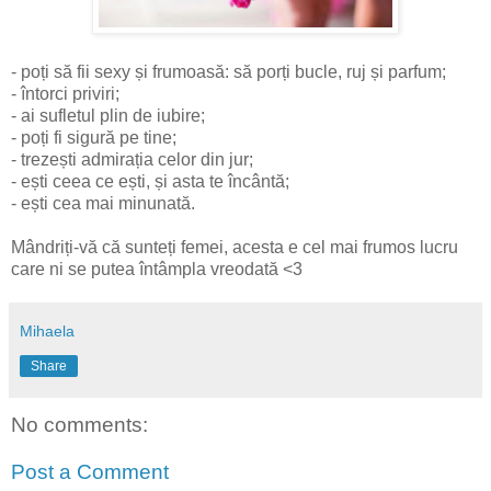
- poți să fii sexy și frumoasă: să porți bucle, ruj și parfum;
- întorci priviri;
- ai sufletul plin de iubire;
- poți fi sigură pe tine;
- trezești admirația celor din jur;
- ești ceea ce ești, și asta te încântă;
- ești cea mai minunată.
Mândriți-vă că sunteți femei, acesta e cel mai frumos lucru
care ni se putea întâmpla vreodată <3
Mihaela
Share
No comments:
Post a Comment