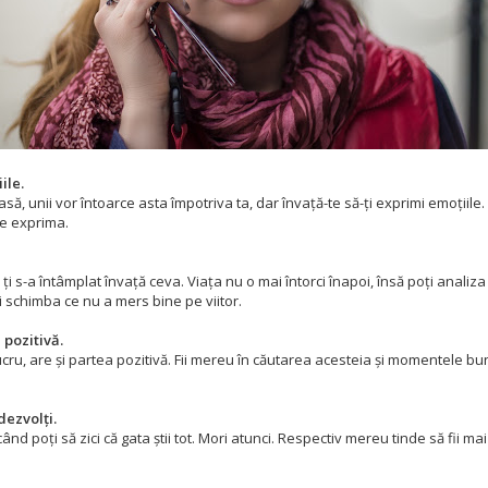
ile.
să, unii vor întoarce asta împotriva ta, dar învață-te să-ți exprimi emoțiile.
e exprima.
 ți s-a întâmplat învață ceva. Viața nu o mai întorci înapoi, însă poți analiza
i schimba ce nu a mers bine pe viitor.
 pozitivă.
ucru, are și partea pozitivă. Fii mereu în căutarea acesteia și momentele bun
dezvolți.
d poți să zici că gata știi tot. Mori atunci. Respectiv mereu tinde să fii ma