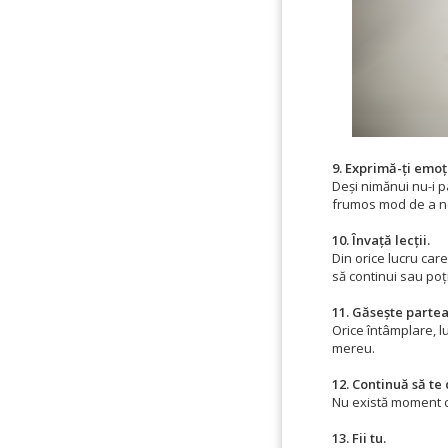
9. Exprimă-ți emoți
Deși nimănui nu-i pa
frumos mod de a n
10. Învață lecții.
Din orice lucru care
să continui sau poț
11. Găsește partea
Orice întâmplare, l
mereu.
12. Continuă să te 
Nu există moment cân
13. Fii tu.