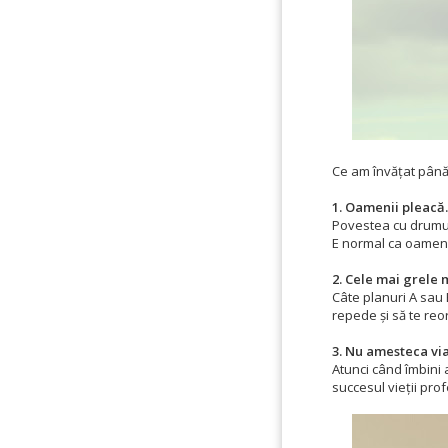
Ce am învățat pân
1. Oamenii pleacă.
Povestea cu drumul 
E normal ca oamenii 
2. Cele mai grele 
Câte planuri A sau B
repede și să te reor
3. Nu amesteca vi
Atunci când îmbini 
succesul vieții prof