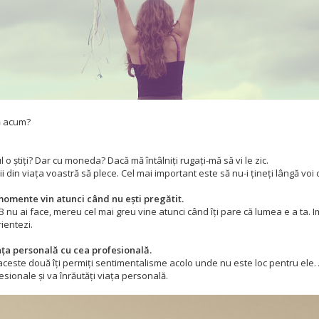
ă acum?
o știți? Dar cu moneda? Dacă mă întâlniți rugați-mă să vi le zic.
din viața voastră să plece. Cel mai important este să nu-i țineți lângă voi cu
momente vin atunci când nu ești pregătit.
 nu ai face, mereu cel mai greu vine atunci când îți pare că lumea e a ta. Im
ientezi.
ața personală cu cea profesională.
aceste două îți permiți sentimentalisme acolo unde nu este loc pentru ele.
esionale și va înrăutăți viața personală.