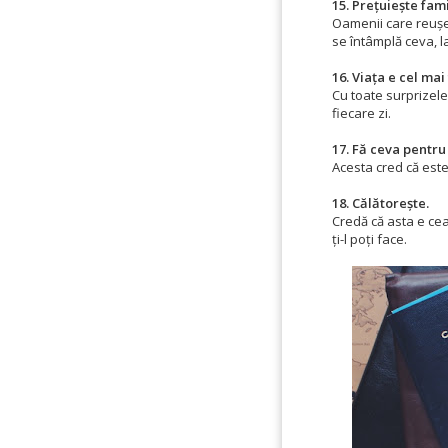
15. Prețuiește fami
Oamenii care reușesc
se întâmplă ceva, la
16. Viața e cel mai
Cu toate surprizele
fiecare zi.
17. Fă ceva pentru
Acesta cred că este 
18. Călătorește.
Credă că asta e cea
ți-l poți face.