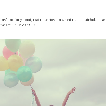
 Însă mai în glumă, mai în serios am zis că nu mai sărbătoresc
l mereu voi avea 25 :D