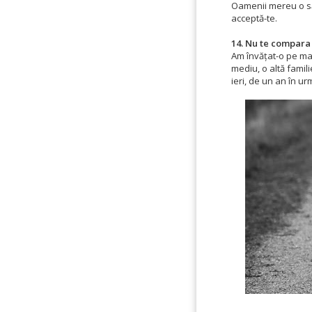
Oamenii mereu o să 
acceptă-te.
14. Nu te compara c
Am învățat-o pe ma
mediu, o altă famil
ieri, de un an în ur