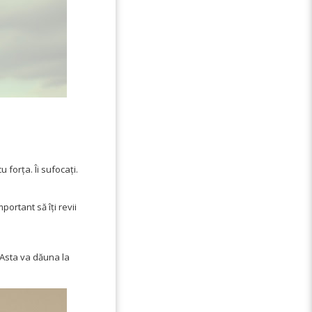
 forța. Îi sufocați.
portant să îți revii
 Asta va dăuna la