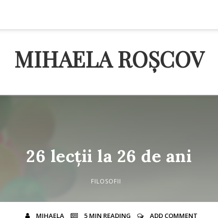
MIHAELA ROȘCOV
26 lecții la 26 de ani
FILOSOFII
MIHAELA
5 MIN
READING
ADD COMMENT