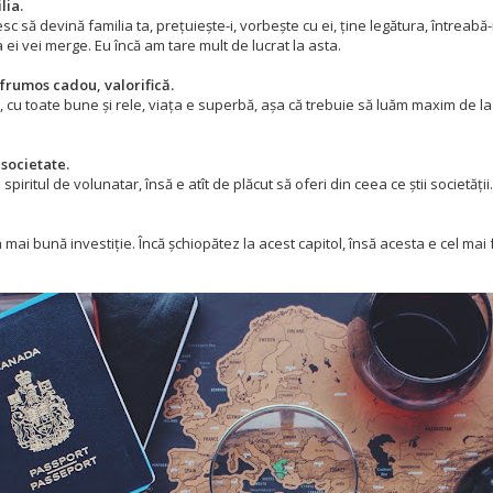
lia.
 să devină familia ta, prețuiește-i, vorbește cu ei, ține legătura, întreabă-
 ei vei merge. Eu încă am tare mult de lucrat la asta.
 frumos cadou, valorifică.
, cu toate bune și rele, viața e superbă, așa că trebuie să luăm maxim de l
 societate.
spiritul de volunatar, însă e atît de plăcut să oferi din ceea ce știi societății.
 mai bună investiție. Încă șchiopătez la acest capitol, însă acesta e cel ma