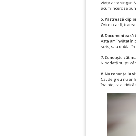
viața asta singur. M
acum încerc să pun 
5. Păstrează diplo
Orice n-ar fi, trate
6. Documentează t
Asta am învățat în 
scris, sau dublat în
7. Cunoaște cât m
Niciodată nu știi câ
8. Nu renunța la vi
Cât de greu nu ar fi
înainte, cazi, ridic