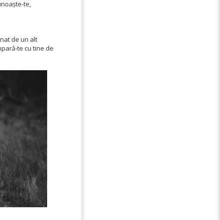
unoaște-te,
nat de un alt
mpară-te cu tine de