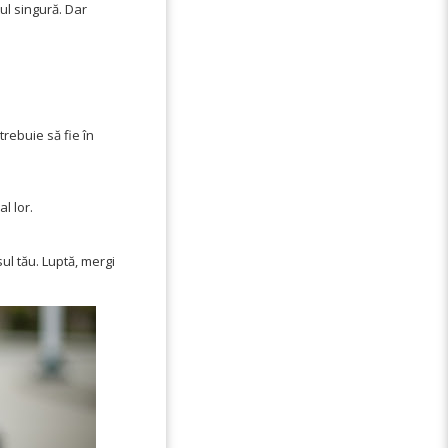
tul singură. Dar
trebuie să fie în
l lor.
sul tău. Luptă, mergi