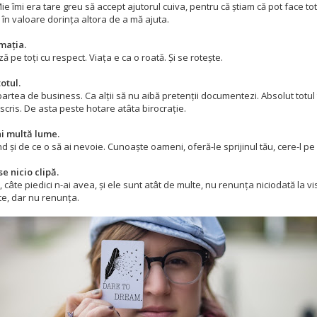
ie îmi era tare greu să accept ajutorul cuiva, pentru că știam că pot face to
în valoare dorința altora de a mă ajuta.
mația.
ază pe toți cu respect. Viața e ca o roată. Și se rotește.
otul.
partea de business. Ca alții să nu aibă pretenții documentezi. Absolut totul 
 scris. De asta peste hotare atâta birocrație.
ai multă lume.
nd și de ce o să ai nevoie. Cunoaște oameni, oferă-le sprijinul tău, cere-l pe a
se nicio clipă.
, câte piedici n-ai avea, și ele sunt atât de multe, nu renunța niciodată la vi
ă-te, dar nu renunța.