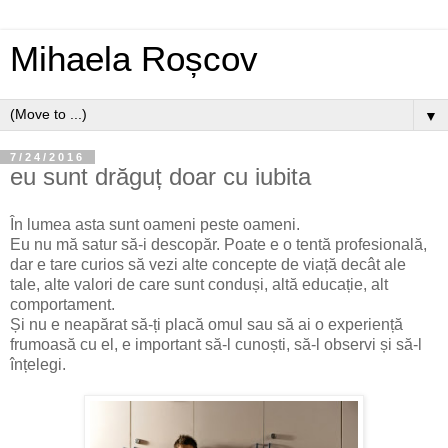
Mihaela Roșcov
▼
7/24/2016
eu sunt drăguț doar cu iubita
În lumea asta sunt oameni peste oameni.
Eu nu mă satur să-i descopăr. Poate e o tentă profesională,
dar e tare curios să vezi alte concepte de viață decât ale
tale, alte valori de care sunt conduși, altă educație, alt
comportament.
Și nu e neapărat să-ți placă omul sau să ai o experiență
frumoasă cu el, e important să-l cunoști, să-l observi și să-l
înțelegi.