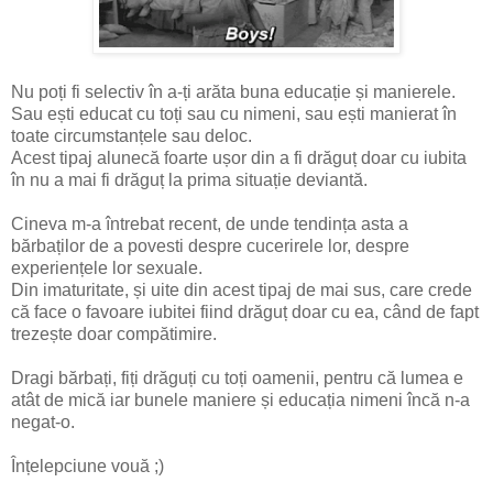
Nu poți fi selectiv în a-ți arăta buna educație și manierele.
Sau ești educat cu toți sau cu nimeni, sau ești manierat în
toate circumstanțele sau deloc.
Acest tipaj alunecă foarte ușor din a fi drăguț doar cu iubita
în nu a mai fi drăguț la prima situație deviantă.
Cineva m-a întrebat recent, de unde tendința asta a
bărbaților de a povesti despre cucerirele lor, despre
experiențele lor sexuale.
Din imaturitate, și uite din acest tipaj de mai sus, care crede
că face o favoare iubitei fiind drăguț doar cu ea, când de fapt
trezește doar compătimire.
Dragi bărbați, fiți drăguți cu toți oamenii, pentru că lumea e
atât de mică iar bunele maniere și educația nimeni încă n-a
negat-o.
Înțelepciune vouă ;)