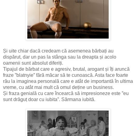
Și uite chiar dacă credeam că asemenea bărbați au
dispărut, dar un pas la stânga sau la dreapta și acolo
oamenii sunt absolut diferiți.
Tipajul de bărbat care e agresiv, brutal, arogant și îți aruncă
fraze ”blatnyie” fără măcar să te cunoască. Asta face foarte
rău la imaginea personală care e atât de importantă în ultima
vreme, cu atât mai mult că omul deține un business.
Și fraza genială cu care încearcă să impresioneze este ”eu
sunt drăguț doar cu iubita”. Sărmana iubită.