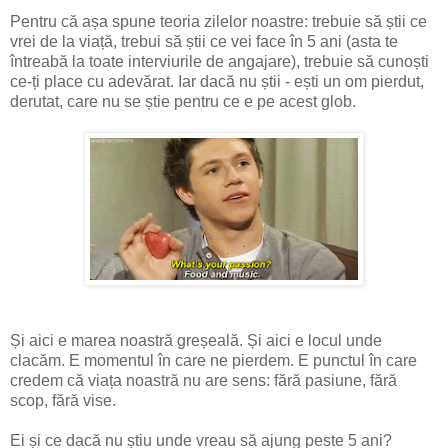
Pentru că așa spune teoria zilelor noastre: trebuie să știi ce
vrei de la viață, trebui să știi ce vei face în 5 ani (asta te
întreabă la toate interviurile de angajare), trebuie să cunoști
ce-ți place cu adevărat. Iar dacă nu știi - ești un om pierdut,
derutat, care nu se știe pentru ce e pe acest glob.
Și aici e marea noastră greșeală. Și aici e locul unde
clacăm. E momentul în care ne pierdem. E punctul în care
credem că viața noastră nu are sens: fără pasiune, fără
scop, fără vise.
Ei și ce dacă nu știu unde vreau să ajung peste 5 ani?