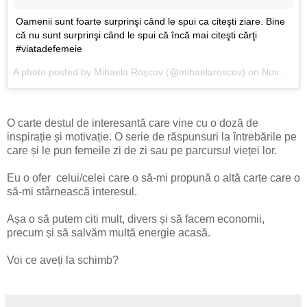
Oamenii sunt foarte surprinşi când le spui ca citeşti ziare. Bine
că nu sunt surprinşi când le spui că încă mai citeşti cărţi
#viatadefemeie
A photo posted by Mihaela Roșcov (@mihaelaroscov) on
Nov 9, 2016 at 5:57am PST
O carte destul de interesantă care vine cu o doză de
inspirație și motivație. O serie de răspunsuri la întrebările pe
care și le pun femeile zi de zi sau pe parcursul vieței lor.
Eu o ofer celui/celei care o să-mi propună o altă carte care o
să-mi stârnească interesul.
Așa o să putem citi mult, divers și să facem economii,
precum și să salvăm multă energie acasă.
Voi ce aveți la schimb?