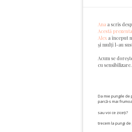
Ana
a scris desp
Acestă prezent
Alex
a început 
și mulți l-au sus
Acum se dorește 
cu sensibilizare.
Da mie pungile de 
parcă-s mai frumoas
sau voi ce ziceți?
trecem la pungi de