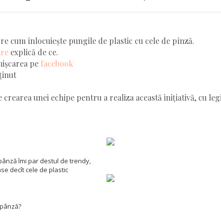
re cum înlocuiește pungile de plastic cu cele de pînză.
are
explică de ce.
mișcarea pe
facebook
ținut
crearea unei echipe pentru a realiza această inițiativă, cu leg
pânză îmi par destul de trendy,
e decît cele de plastic
 pânză?