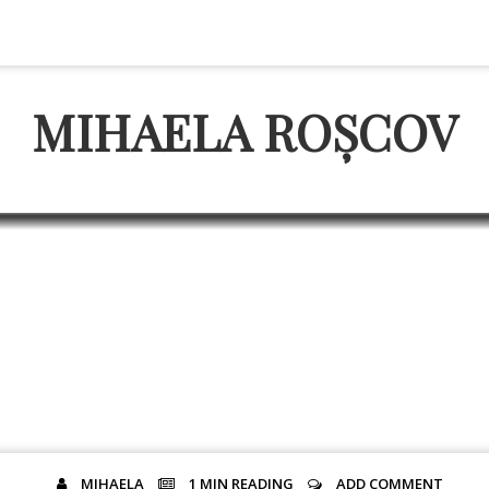
MIHAELA ROȘCOV
trecem la pungi de pânză
PROMOVARE
MIHAELA
1 MIN
READING
ADD COMMENT