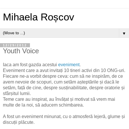
Mihaela Roșcov
▼
12/29/2012
Youth Voice
Iaca am fost gazda acestui
eveniment
.
Eveniment care a avut invitați 10 tineri activi din 10 ONG-uri.
Fiecare ne-a vorbit despre ceva: cum să ne inspirăm, de ce
avem nevoie de scopuri, cum setăm așteptările și dacă le
setăm, față de cine, despre susținabilitate, despre oratorie și
sfârșitul lumii.
Teme care au inspirat, au învățat și motivat să vrem mai
multe de la noi, să aducem schimbarea.
A fost un eveniment minunat, cu o atmosferă lejeră, glume și
discuții plăcute.