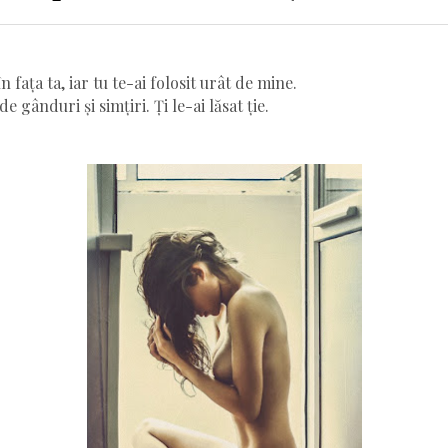
 fața ta, iar tu te-ai folosit urât de mine.
 gânduri și simțiri. Ți le-ai lăsat ție.