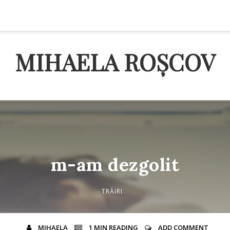
MIHAELA ROȘCOV
m-am dezgolit
TRĂIRI
MIHAELA
1 MIN
READING
ADD COMMENT