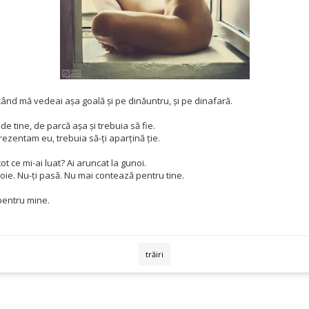
 când mă vedeai așa goală și pe dinăuntru, și pe dinafară.
e tine, de parcă așa și trebuia să fie.
rezentam eu, trebuia să-ți aparțină ție.
u tot ce mi-ai luat? Ai aruncat la gunoi.
oie. Nu-ți pasă. Nu mai contează pentru tine.
pentru mine.
trăiri