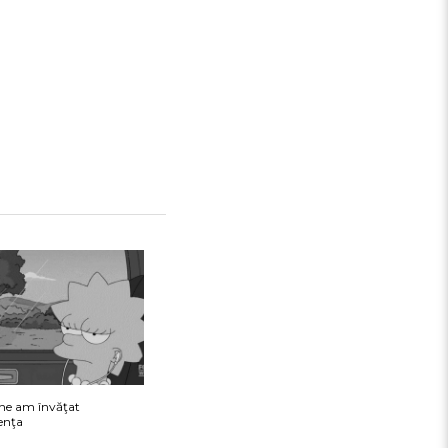
tine am învăţat
renţa