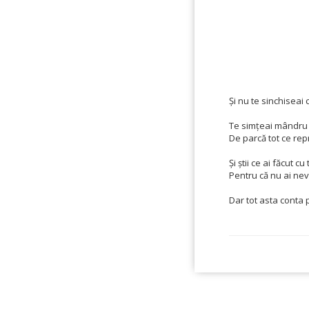
Și nu te sinchiseai
Te simțeai mândru d
De parcă tot ce rep
Și știi ce ai făcut c
Pentru că nu ai nev
Dar tot asta conta 