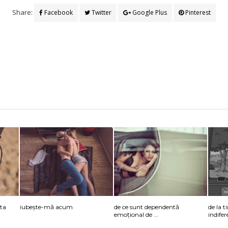
Share:
Facebook
Twitter
Google Plus
Pinterest
ta
iubește-mă acum
de ce sunt dependentă
de la 
emoțional de ...
indife