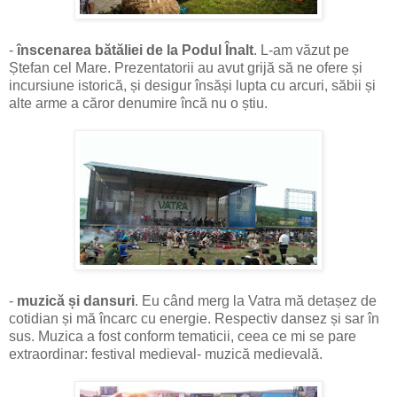
-
înscenarea bătăliei de la Podul Înalt
. L-am văzut pe
Ștefan cel Mare. Prezentatorii au avut grijă să ne ofere și
incursiune istorică, și desigur însăși lupta cu arcuri, săbii și
alte arme a căror denumire încă nu o știu.
-
muzică și dansuri
. Eu când merg la Vatra mă detașez de
cotidian și mă încarc cu energie. Respectiv dansez și sar în
sus. Muzica a fost conform tematicii, ceea ce mi se pare
extraordinar: festival medieval- muzică medievală.