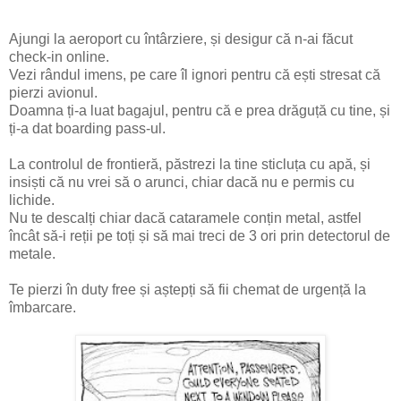
Ajungi la aeroport cu întârziere, și desigur că n-ai făcut
check-in online.
Vezi rândul imens, pe care îl ignori pentru că ești stresat că
pierzi avionul.
Doamna ți-a luat bagajul, pentru că e prea drăguță cu tine, și
ți-a dat boarding pass-ul.
La controlul de frontieră, păstrezi la tine sticluța cu apă, și
insiști că nu vrei să o arunci, chiar dacă nu e permis cu
lichide.
Nu te descalți chiar dacă cataramele conțin metal, astfel
încât să-i reții pe toți și să mai treci de 3 ori prin detectorul de
metale.
Te pierzi în duty free și aștepți să fii chemat de urgență la
îmbarcare.