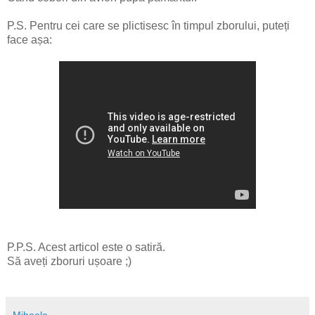
P.S. Pentru cei care se plictisesc în timpul zborului, puteți
face așa:
P.P.S. Acest articol este o satiră.
Să aveți zboruri ușoare ;)
Mihaela