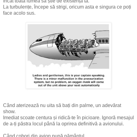
încât toată lumea să știe de existența ta.
La turbulențe, începe să strigi, oricum asta e singura ce poți
face acolo sus.
Când aterizează nu uita să bați din palme, un adevărat
show.
Imediat scoate centura și ridică-te în picioare. Ignoră mesajul
de a-ți păstra locul până la oprirea definitivă a avionului.
Când cobori din avion pupă pământul.