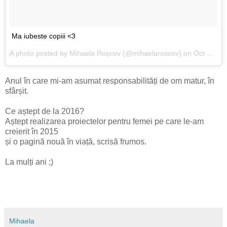
Ma iubeste copiii <3
A photo posted by Mihaela Roșcov (@mihaelaroscov) on
Oct 21, 2015 at 7:50am PDT
Anul în care mi-am asumat responsabilități de om matur, în
sfârșit.
Ce aștept de la 2016?
Aștept realizarea proiectelor pentru femei pe care le-am
creierit în 2015
și o pagină nouă în viață, scrisă frumos.
La mulți ani ;)
Mihaela