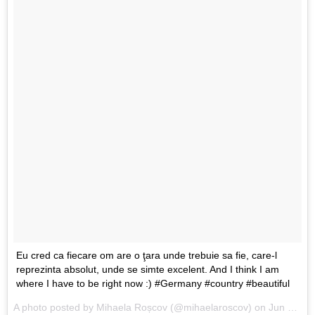
Eu cred ca fiecare om are o ţara unde trebuie sa fie, care-l
reprezinta absolut, unde se simte excelent. And I think I am
where I have to be right now :) #Germany #country #beautiful
A photo posted by Mihaela Roșcov (@mihaelaroscov) on
Jun 17, 2015 at 1:27pm PDT