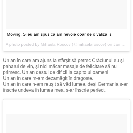
Moving. Si eu am spus ca am nevoie doar de o valiza :s
A photo posted by Mihaela Roșcov (@mihaelaroscov) on
Jan 4, 2015 at 2:33am PST
Un an în care am ajuns la sfârșit să petrec Crăciunul eu și
paharul de vin, și nici măcar mesaje de felicitare să nu
primesc. Un an destul de dificil la capitolul oameni.
Un an în care m-am dezamăgit în dragoste.
Un an în care n-am reușit să văd lumea, deși Germania s-ar
înscrie undeva în lumea mea, s-ar înscrie perfect.