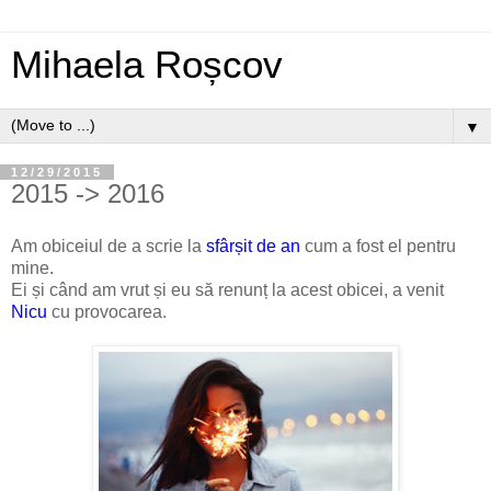
Mihaela Roșcov
▼
12/29/2015
2015 -> 2016
Am obiceiul de a scrie la
sfârșit de an
cum a fost el pentru
mine.
Ei și când am vrut și eu să renunț la acest obicei, a venit
Ni
cu
cu provocarea.