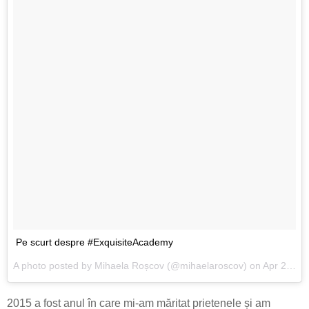
Pe scurt despre #ExquisiteAcademy
A photo posted by Mihaela Roșcov (@mihaelaroscov) on
Apr 25, 2015 at 3:19am PDT
2015 a fost anul în care mi-am măritat prietenele și am