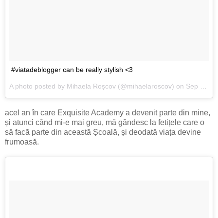
#viatadeblogger can be really stylish <3
A photo posted by Mihaela Roșcov (@mihaelaroscov) on
Sep 12, 2015 at 10:08am PDT
acel an în care Exquisite Academy a devenit parte din mine,
și atunci când mi-e mai greu, mă gândesc la fetițele care o
să facă parte din această Școală, și deodată viața devine
frumoasă.