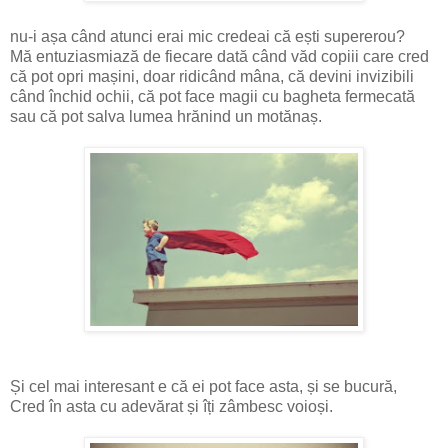
nu-i așa când atunci erai mic credeai că ești supererou?
Mă entuziasmiază de fiecare dată când văd copiii care cred
că pot opri mașini, doar ridicând mâna, că devini invizibili
când închid ochii, că pot face magii cu bagheta fermecată
sau că pot salva lumea hrănind un motănaș.
Și cel mai interesant e că ei pot face asta, și se bucură,
Cred în asta cu adevărat și îți zâmbesc voioși.