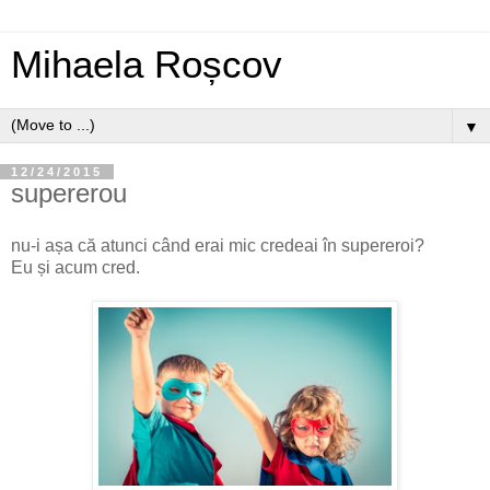
Mihaela Roșcov
▼
12/24/2015
supererou
nu-i așa că atunci când erai mic credeai în supereroi?
Eu și acum cred.