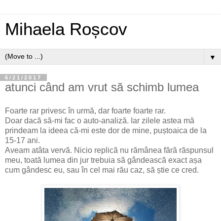
Mihaela Roșcov
▼
6/21/2017
atunci când am vrut să schimb lumea
Foarte rar privesc în urmă, dar foarte foarte rar.
Doar dacă să-mi fac o auto-analiză. Iar zilele astea mă
prindeam la ideea că-mi este dor de mine, puștoaica de la
15-17 ani.
Aveam atâta vervă. Nicio replică nu rămânea fără răspunsul
meu, toată lumea din jur trebuia să gândească exact așa
cum gândesc eu, sau în cel mai rău caz, să știe ce cred.