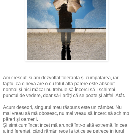
Am crescut, și am dezvoltat toleranța și cumpătarea, iar
faptul că cineva are o cu totul altă părere este absolut
normal și nici măcar nu trebuie să încerci să-i schimbi
punctul de vedere, doar să-i arăți că se poate și altfel. Atât.
Acum deseori, singurul meu răspuns este un zâmbet. Nu
mai vreau să mă obosesc, nu mai vreau să încerc să schimb
păreri și oameni.
Și simt cum încet încet mă aruncă într-o altă extremă, în cea
a indiferenței, când rămân rece la tot ce se petrece în jurul