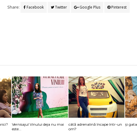
Share:
Facebook
Twitter
Google Plus
Pinterest
rici?
Vernisajul Vinului deja nu mai
câtă adrenalină încape într-un
și gat
este...
om?