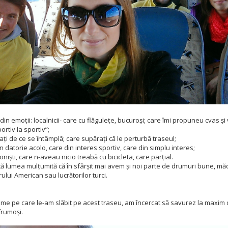
in emoții: localnicii- care cu flăgulețe, bucuroși; care îmi propuneu cvas și
ortiv la sportiv”;
ați de ce se întâmplă; care supărați că le perturbă traseul;
n datorie acolo, care din interes sportiv, care din simplu interes;
ioniști, care n-aveau nicio treabă cu bicicleta, care parțial.
ată lumea mulțumită că în sfârșit mai avem și noi parte de drumuri bune, măc
ului American sau lucrătorilor turci.
ame pe care le-am slăbit pe acest traseu, am încercat să savurez la maxim
rumoși.