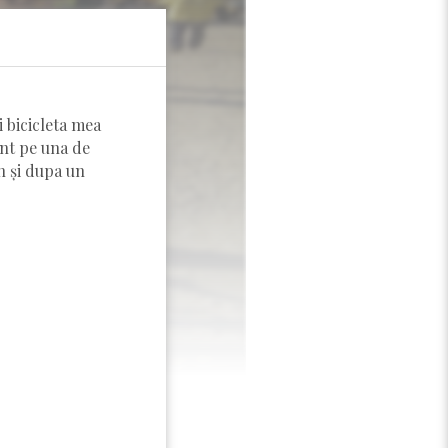
i bicicleta mea
ent pe una de
n și dupa un