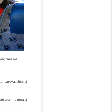
 vin; care mă
ar careva, chiar și
 din toamna mea și