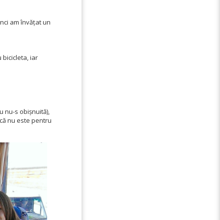
unci am învățat un
bicicleta, iar
u nu-s obișnuită),
ică nu este pentru