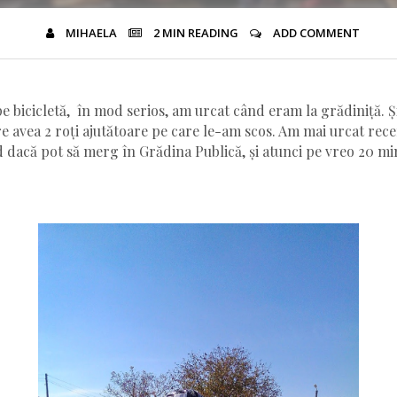
MIHAELA
2 MIN
READING
ADD COMMENT
e bicicletă, în mod serios, am urcat când eram la grădiniță. Ș
re avea 2 roți ajutătoare pe care le-am scos. Am mai urcat rec
d dacă pot să merg în Grădina Publică, și atunci pe vreo 20 mi