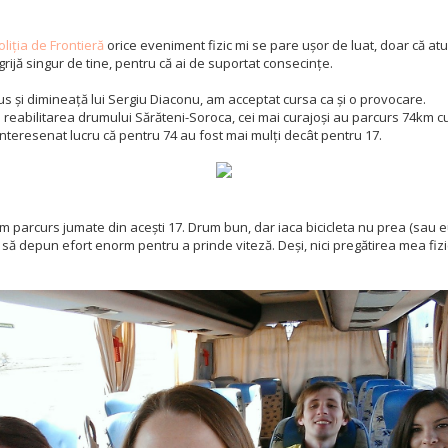
Poliția de Frontieră
orice eveniment fizic mi se pare ușor de luat, doar că at
 grijă singur de tine, pentru că ai de suportat consecințe.
us și dimineață lui Sergiu Diaconu, am acceptat cursa ca și o provocare.
 reabilitarea drumului Sărăteni-Soroca, cei mai curajoși au parcurs 74km cu 
 Interesenat lucru că pentru 74 au fost mai mulți decât pentru 17.
m parcurs jumate din acești 17. Drum bun, dar iaca bicicleta nu prea (sau e
ia să depun efort enorm pentru a prinde viteză. Deși, nici pregătirea mea fiz