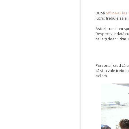
După
offline-ul la 
lucru: trebuie să ai
Astfel, cum i-am sp
Respectiv, odată cu
ceilalți doar 17km.
Personal, cred că a
că și la vale trebu
ciclism.