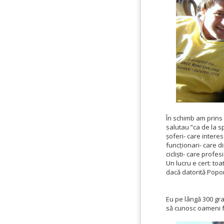
În schimb am prins d
salutau ”ca de la sp
șoferi- care interes
funcționari- care di
cicliști- care profes
Un lucru e cert: to
dacă datorită Popor
Eu pe lângă 300 gr
să cunosc oameni f