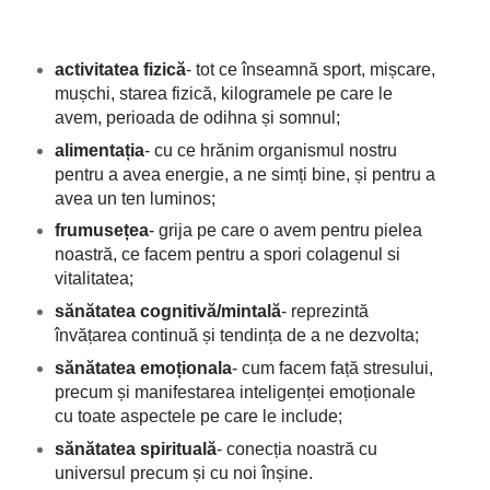
activitatea fizică
- tot ce înseamnă sport, mișcare,
mușchi, starea fizică, kilogramele pe care le
avem, perioada de odihna și somnul;
alimentația
- cu ce hrănim organismul nostru
pentru a avea energie, a ne simți bine, și pentru a
avea un ten luminos;
frumusețea
- grija pe care o avem pentru pielea
noastră, ce facem pentru a spori colagenul si
vitalitatea;
sănătatea cognitivă/mintală
- reprezintă
învățarea continuă și tendința de a ne dezvolta;
sănătatea emoționala
- cum facem față stresului,
precum și manifestarea inteligenței emoționale
cu toate aspectele pe care le include;
sănătatea spirituală
- conecția noastră cu
universul precum și cu noi înșine.